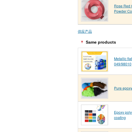
Rose Red 
Powder Co
供应产品
Same products
Metallic fl
049/98010
Pure epoxy
Epoxy poly
coating