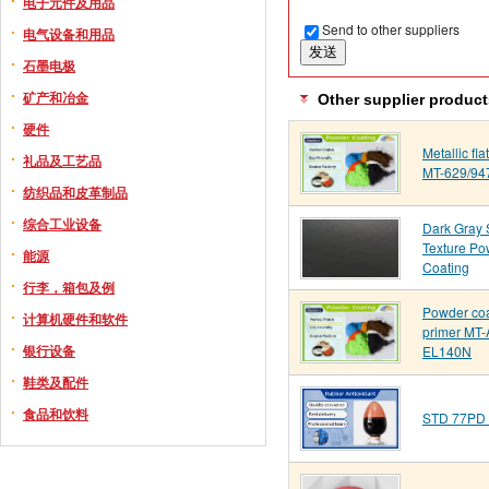
电子元件及用品
Send to other suppliers
电气设备和用品
石墨电极
矿产和冶金
Other supplier product
硬件
Metallic fla
礼品及工艺品
MT-629/94
纺织品和皮革制品
综合工业设备
Dark Gray
Texture Po
能源
Coating
行李，箱包及例
Powder coa
计算机硬件和软件
primer MT-
银行设备
EL140N
鞋类及配件
食品和饮料
STD 77PD 