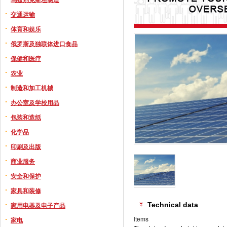
交通运输
体育和娱乐
俄罗斯及独联体进口食品
保健和医疗
农业
制造和加工机械
办公室及学校用品
包装和造纸
化学品
印刷及出版
商业服务
安全和保护
家具和装修
家用电器及电子产品
Technical data
Items
家电