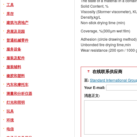
The state of a material in a contai
工具
Solid Content, %
Viscosity (Stormer viscometer), K
库存
Density,kg/L
建筑与房地产
Non-stick drying time (min)
Coverage, %(300μm wet film)
房屋及花园
Adhesion (circle drawing method)
普通机械零件
Unbonded tire drying time,min
服务设备
Wear resistance (200 rpm / 1000 
服装及配件
服装辅料
在线联系供应商
橡胶和塑料
至:
Standard International Grou
汽车和摩托车
Your E-mail:
测量和分析仪器
消息正文:
灯光和照明
玩具
环境
电信