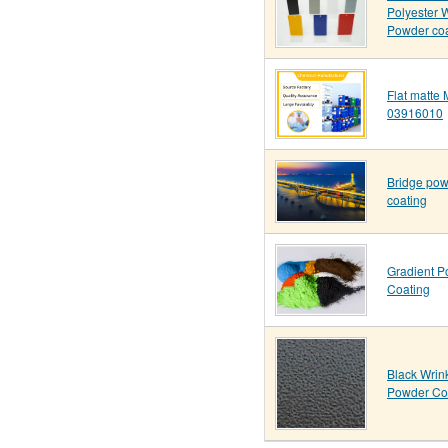
Polyester 
Powder coa
Flat matte 
03916010
Bridge po
coating
Gradient 
Coating
Black Wrin
Powder Co