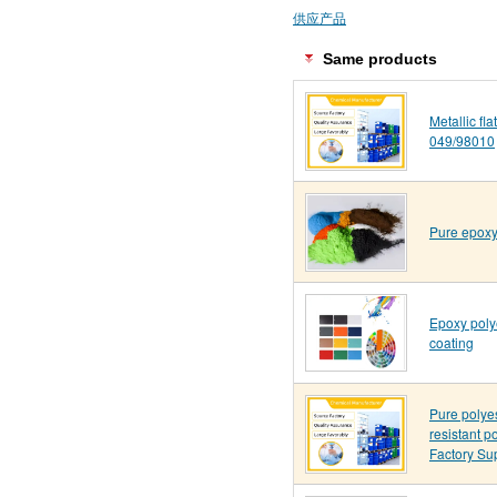
供应产品
Same products
Metallic fl
049/98010
Pure epoxy
Epoxy poly
coating
Pure polye
resistant p
Factory Su