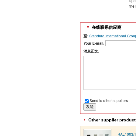
upda
the 
在线联系供应商
至:
Standard International Grou
Your E-mail:
消息正文:
Send to other suppliers
Other supplier product
RAL1003/