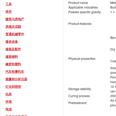
Product name
Met
工具
Applicable industries
Buil
库存
Powder specific gravity
1.1
建筑与房地产
Product features
房屋及花园
普通机械零件
Ben
服务设备
服装及配件
Dry
服装辅料
Physical properties
Cup
橡胶和塑料
Imp
汽车和摩托车
(pos
Pen
测量和分析仪器
har
灯光和照明
12 m
Storage stability
can 
玩具
Curing process
200
All 
环境
Pretreatment
pho
电信