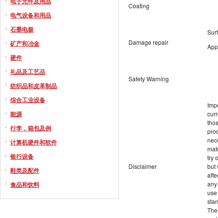
电子元件及用品
Coating
电气设备和用品
石墨电极
Surf
Damage repair
矿产和冶金
App
硬件
礼品及工艺品
Safety Warning
纺织品和皮革制品
综合工业设备
Imp
能源
cur
thos
行李，箱包及例
prod
nec
计算机硬件和软件
mat
银行设备
try 
Disclaimer
but 
鞋类及配件
affe
any 
食品和饮料
use 
stan
The