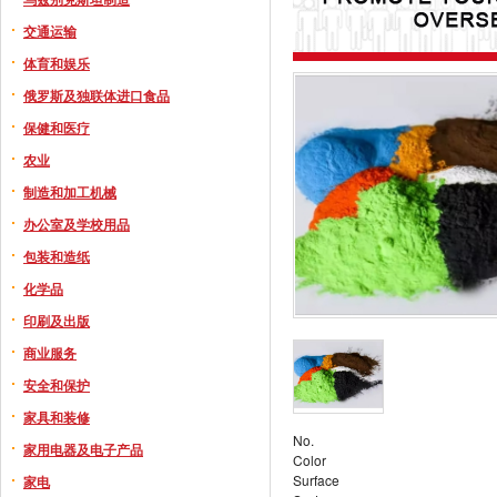
交通运输
体育和娱乐
俄罗斯及独联体进口食品
保健和医疗
农业
制造和加工机械
办公室及学校用品
包装和造纸
化学品
印刷及出版
商业服务
安全和保护
家具和装修
No.
家用电器及电子产品
Color
Surface
家电