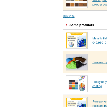
powder coa
供应产品
Same products
Metallic fl
049/98010
Pure epoxy
Epoxy poly
coating
Pure polye
resistant p