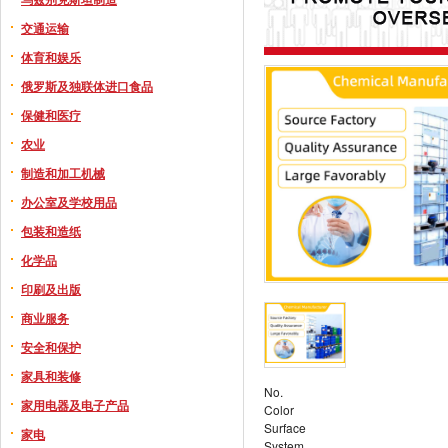
交通运输
体育和娱乐
俄罗斯及独联体进口食品
保健和医疗
农业
制造和加工机械
办公室及学校用品
包装和造纸
化学品
印刷及出版
商业服务
安全和保护
家具和装修
No.
家用电器及电子产品
Color
Surface
家电
System