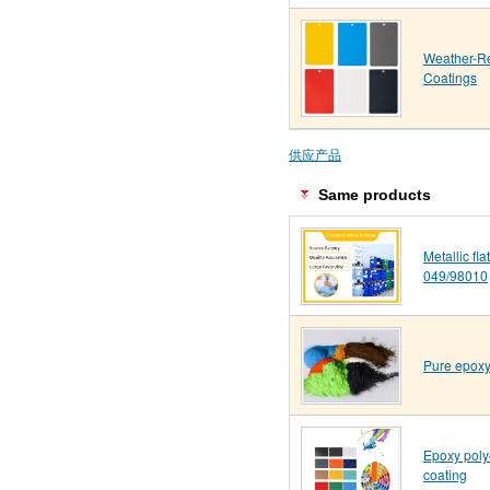
Weather-Re
Coatings
供应产品
Same products
Metallic fl
049/98010
Pure epoxy
Epoxy poly
coating