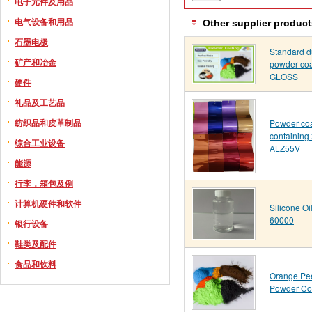
电子元件及用品
电气设备和用品
Other supplier product
石墨电极
Standard d
矿产和冶金
powder co
GLOSS
硬件
礼品及工艺品
纺织品和皮革制品
Powder coa
containing
综合工业设备
ALZ55V
能源
行李，箱包及例
计算机硬件和软件
Silicone O
60000
银行设备
鞋类及配件
食品和饮料
Orange Pee
Powder Co