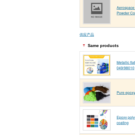
Aerospace 
Powder Co
供应产品
Same products
Metallic fl
049/98010
Pure epoxy
Epoxy poly
coating