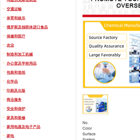
交通运输
体育和娱乐
俄罗斯及独联体进口食品
保健和医疗
农业
制造和加工机械
办公室及学校用品
包装和造纸
化学品
印刷及出版
商业服务
安全和保护
家具和装修
No.
家用电器及电子产品
Color
Surface
家电
System