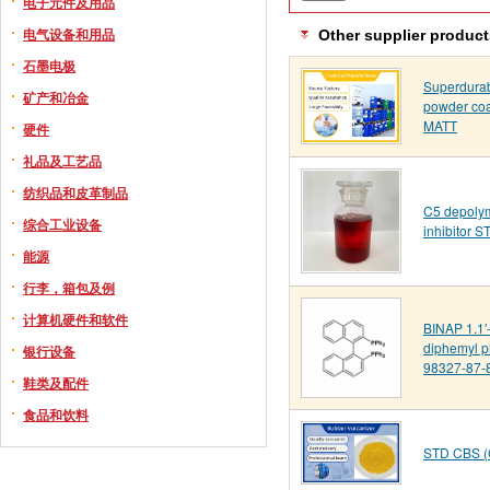
电子元件及用品
电气设备和用品
Other supplier product
石墨电极
Superdurab
矿产和冶金
powder co
MATT
硬件
礼品及工艺品
纺织品和皮革制品
C5 depolym
综合工业设备
inhibitor 
能源
行李，箱包及例
计算机硬件和软件
BINAP 1.1′-
diphemyl 
银行设备
98327-87-
鞋类及配件
食品和饮料
STD CBS (