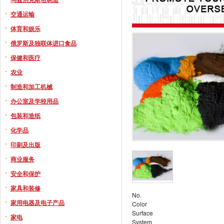
交通运输
体育和娱乐
俄罗斯及独联体进口食品
保健和医疗
农业
制造和加工机械
办公室及学校用品
包装和造纸
化学品
印刷及出版
商业服务
安全和保护
家具和装修
No.
家用电器及电子产品
Color
Surface
家电
System