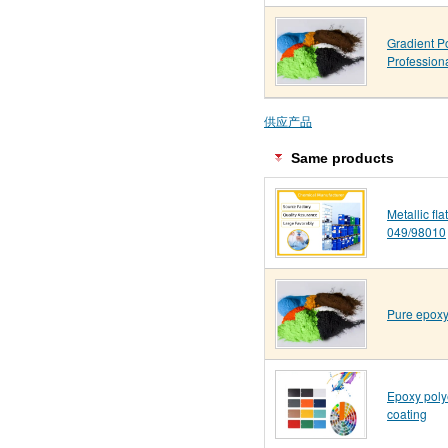
Gradient P
Profession
供应产品
Same products
Metallic fl
049/98010
Pure epoxy
Epoxy poly
coating