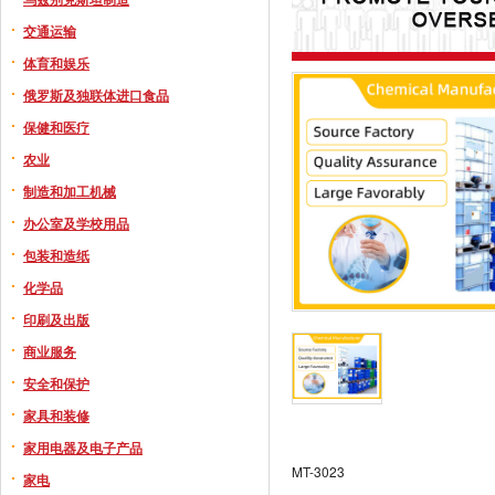
交通运输
体育和娱乐
俄罗斯及独联体进口食品
保健和医疗
农业
制造和加工机械
办公室及学校用品
包装和造纸
化学品
印刷及出版
商业服务
安全和保护
家具和装修
家用电器及电子产品
MT-3023
家电