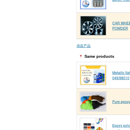
CAR WHEE
POWDER
供应产品
Same products
Metallic fl
049/98010
Pure epoxy
Epoxy poly