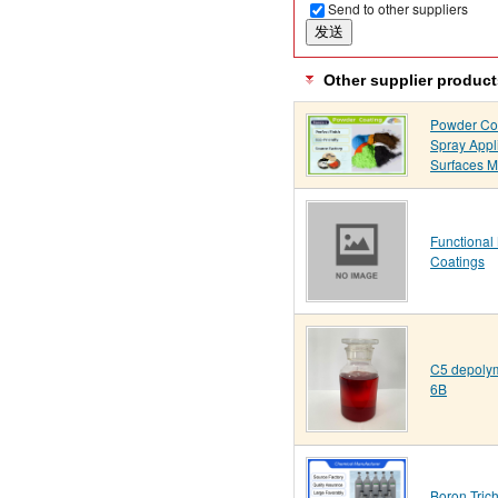
Send to other suppliers
Other supplier product
Powder Coat
Spray Appl
Surfaces 
Functional
Coatings
C5 depolym
6B
Boron Trich