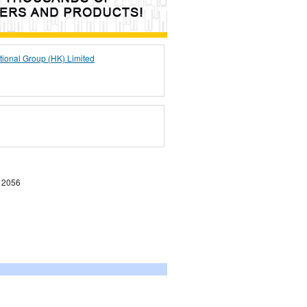
tional Group (HK) Limited
 2056
,…