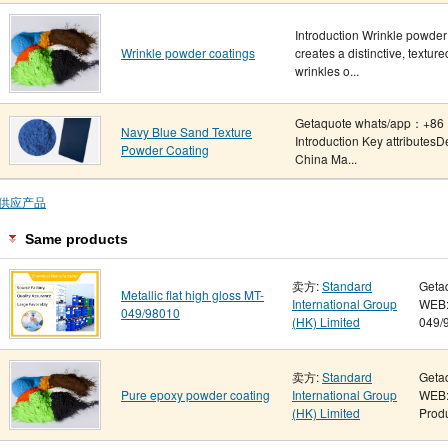
Introduction Wrinkle powder 
Wrinkle powder coatings
creates a distinctive, textur
wrinkles o...
Getaquote whats/app：+86 
Navy Blue Sand Texture
Introduction Key attributes
Powder Coating
China Ma...
供应产品
Same products
卖方:
Standard
Geta
Metallic flat high gloss MT-
International Group
WEB: 
049/98010
(HK) Limited
049/9
卖方:
Standard
Geta
Pure epoxy powder coating
International Group
WEB:
(HK) Limited
Produ