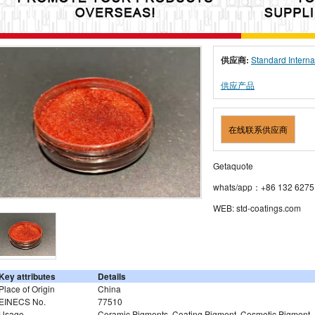
供应商:
Standard Interna
供应产品
在线联系供应商
Getaquote
whats/app：+86 132 6275
WEB: std-coatings.com
Key attributes
Details
Place of Origin
China
EINECS No.
77510
Usage
Ceramic Pigments, Coating Pigment, Cosmetic Pigment