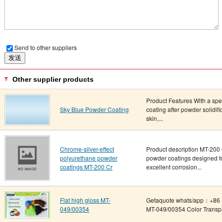
Send to other suppliers
Other supplier products
Product Features With a speci
Sky Blue Powder Coating
coating after powder solidific
skin,...
Chrome-silver-effect
Product description MT-200 
polyurethane powder
powder coatings designed fo
coatings MT-200 Cr
excellent corrosion...
Flat high gloss MT-
Getaquote whats/app：+86 1
049/00354
MT-049/00354 Color Transpar