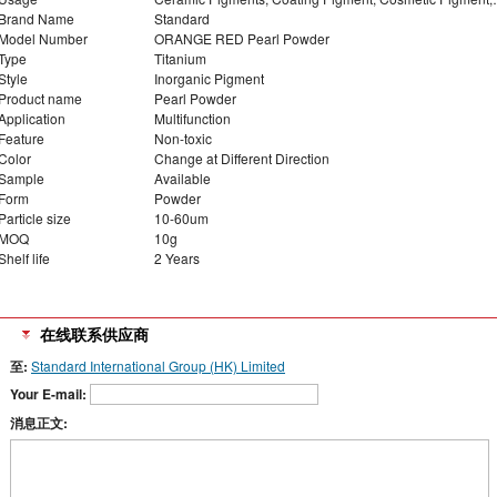
Brand Name
Standard
Model Number
ORANGE RED Pearl Powder
Type
Titanium
Style
Inorganic Pigment
Product name
Pearl Powder
Application
Multifunction
Feature
Non-toxic
Color
Change at Different Direction
Sample
Available
Form
Powder
Particle size
10-60um
MOQ
10g
Shelf life
2 Years
在线联系供应商
至:
Standard International Group (HK) Limited
Your E-mail:
消息正文: