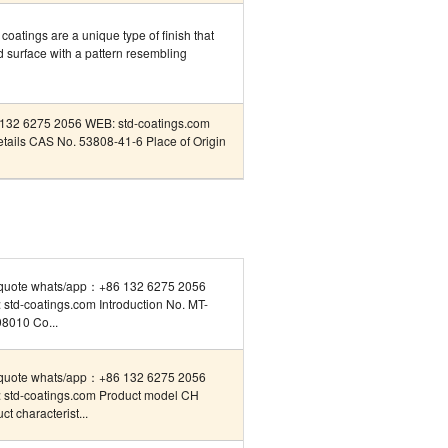
coatings are a unique type of finish that
ed surface with a pattern resembling
132 6275 2056 WEB: std-coatings.com
Details CAS No. 53808-41-6 Place of Origin
quote whats/app：+86 132 6275 2056
std-coatings.com Introduction No. MT-
8010 Co...
quote whats/app：+86 132 6275 2056
 std-coatings.com Product model CH
ct characterist...