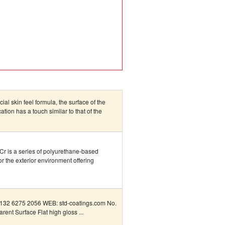
al skin feel formula, the surface of the
ation has a touch similar to that of the
Cr is a series of polyurethane-based
r the exterior environment offering
32 6275 2056 WEB: std-coatings.com No.
ent Surface Flat high gloss ...