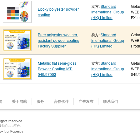
卖方:
Standard
Geta
Epoxy polyester powder
International Group
WEB:
coating
(HK) Limited
FX, e
Pure polyester weather-
卖方:
Standard
Geta
resistant powder coating
International Group
WEB:
Factory Supplier
(HK) Limited
Produ
Metallic flat semi-gloss
卖方:
Standard
Geta
Powder Coating MT-
International Group
WEB: 
049/97003
(HK) Limited
049/9
闻
关于网站
服务
合作伙伴
广告发布
联系我们
 rights reserved.
务的B2B平台。
by Igor Koposov