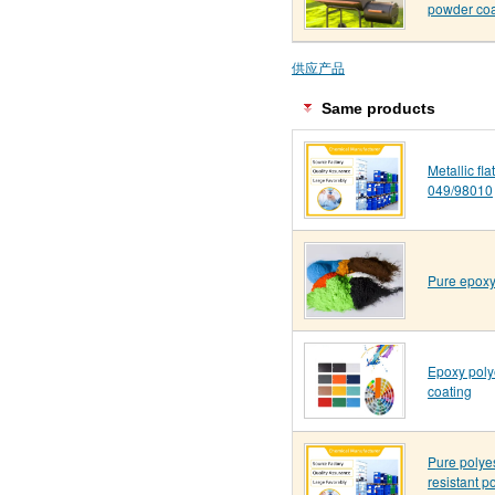
powder coa
供应产品
Same products
Metallic fl
049/98010
Pure epoxy
Epoxy poly
coating
Pure polye
resistant p