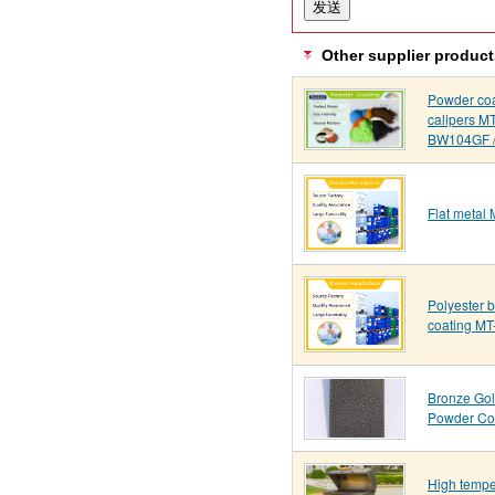
Other supplier product
Powder coa
calipers M
BW104GF /
Flat metal
Polyester 
coating M
Bronze Go
Powder Co
High temper