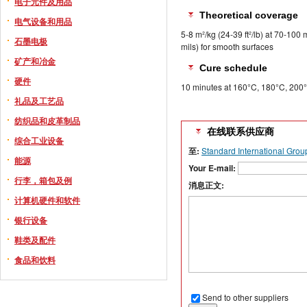
电子元件及用品
Theoretical coverage
电气设备和用品
5-8 m²/kg (24-39 ft²/lb) at 70-100 
石墨电极
mils) for smooth surfaces
矿产和冶金
Cure schedule
硬件
10 minutes at 160°C, 180°C, 200
礼品及工艺品
纺织品和皮革制品
在线联系供应商
综合工业设备
至:
Standard International Grou
能源
Your E-mail:
行李，箱包及例
消息正文:
计算机硬件和软件
银行设备
鞋类及配件
食品和饮料
Send to other suppliers