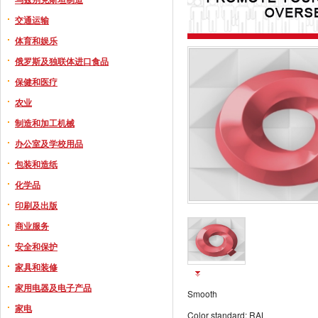
交通运输
体育和娱乐
俄罗斯及独联体进口食品
保健和医疗
农业
制造和加工机械
办公室及学校用品
包装和造纸
化学品
印刷及出版
商业服务
安全和保护
家具和装修
家用电器及电子产品
Smooth
家电
Color standard: RAL