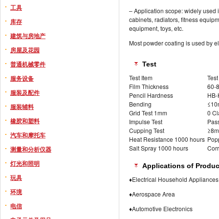
工具
– Application scope: widely used 
cabinets, radiators, fitness equip
库存
equipment, toys, etc.
建筑与房地产
Most powder coating is used by ele
房屋及花园
普通机械零件
Test
Test Item
Test
服务设备
Film Thickness
60-
服装及配件
Pencil Hardness
HB-
Bending
≤1
服装辅料
Grid Test 1mm
0 Cl
橡胶和塑料
Impulse Test
Pas
Cupping Test
≥8
汽车和摩托车
Heat Resistance 1000 hours
Pop
Salt Spray 1000 hours
Corr
测量和分析仪器
灯光和照明
Applications of Produc
玩具
♦Electrical Household Appliances
环境
♦Aerospace Area
电信
♦Automotive Electronics