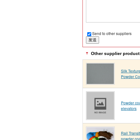
Send to other suppliers
Other supplier product
Silk Textur
Powder Co
Powder coa
elevators
Rail Transit
powder coa