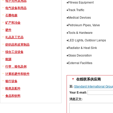
电子元件及用品
♦Fitness Equipment
电气设备和用品
♦Track Traffic
石墨电极
♦Medical Devices
矿产和冶金
♦Petroleum Pipes, Valve
硬件
♦Tools & Hardware
礼品及工艺品
♦LED Lights, Outdoor Lamps
纺织品和皮革制品
♦Radiator & Heat Sink
综合工业设备
♦Glass Decoration
能源
♦External Facilities
行李，箱包及例
计算机硬件和软件
在线联系供应商
银行设备
至:
Standard International Grou
鞋类及配件
Your E-mail:
食品和饮料
消息正文: