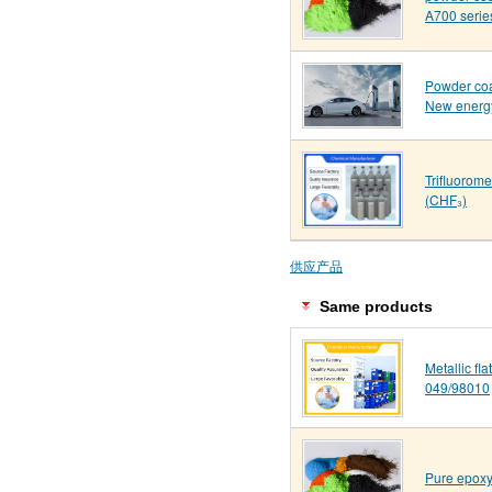
A700 serie
Powder coa
New energ
Trifluorom
(CHF₃)
供应产品
Same products
Metallic fl
049/98010
Pure epoxy