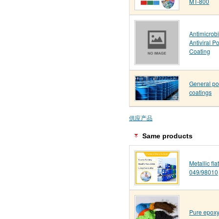
MT-800
Antimicrob
Antiviral 
Coating
General po
coatings
供应产品
Same products
Metallic fl
049/98010
Pure epoxy