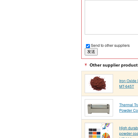
Send to other suppliers
Other supplier product
Iron Oxide
MT-645T
Thermal Tr
Powder Co
High durabi
powder coa