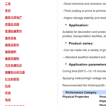
工具
–Good chemical and corrosion re
库存
–Thick coating is prone to pinhol
建筑与房地产
–Higher storage stability and shelf
房屋及花园
Application:
普通机械零件
Suitable for decoration and prote
profiles, transportation facilities, s
服务设备
Product series:
服装及配件
–Can be made into a variety of glos
服装辅料
—Standard weather-resistant and 
橡胶和塑料
Application parameters
汽车和摩托车
Curing time:200℃×10–15 minute
测量和分析仪器
Spraying method:High-voltage ele
灯光和照明
Recommended film thickness:6
玩具
Performance Category
环境
Physical Properties
Penc
电信
Impa
Flexi