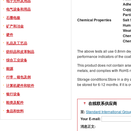
电子元件及用品
Adhe
电气设备和用品
Cupp
Parti
石墨电极
Chemical Properties
Salt
Humi
矿产和冶金
Weat
硬件
Chem
Chem
礼品及工艺品
The above tests all use 0.8mm deg
纺织品和皮革制品
performance indicators of the coati
综合工业设备
This product does not contain ar
能源
metals, and complies with RoHS 
行李，箱包及例
Storage conditions:Store in a dry 
be stored for 6-12 months. If it is 
计算机硬件和软件
银行设备
鞋类及配件
在线联系供应商
食品和饮料
至:
Standard International Grou
Your E-mail:
消息正文: