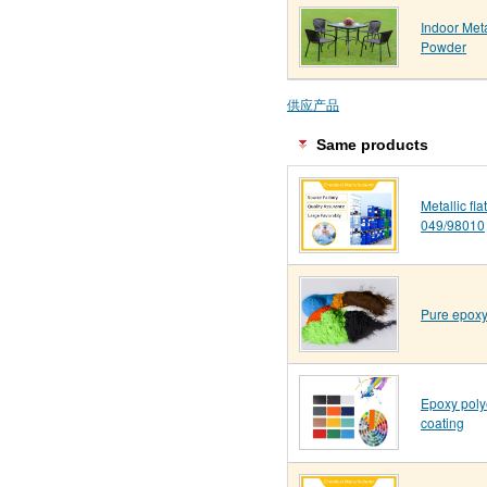
Indoor Meta
Powder
供应产品
Same products
Metallic fl
049/98010
Pure epoxy
Epoxy poly
coating