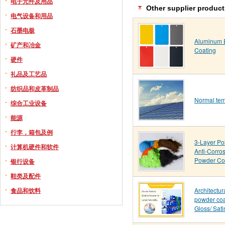
电子元件及用品
Other supplier product
电气设备和用品
石墨电极
Aluminum 
矿产和冶金
Coating
硬件
礼品及工艺品
纺织品和皮革制品
Normal tem
综合工业设备
能源
行李，箱包及例
3-Layer Po
计算机硬件和软件
Anti-Corro
Powder Co
银行设备
鞋类及配件
Architectu
食品和饮料
powder co
Gloss/ Sati