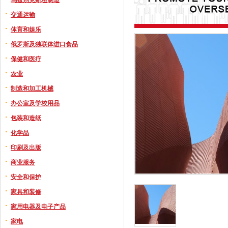
交通运输
体育和娱乐
俄罗斯及独联体进口食品
保健和医疗
农业
制造和加工机械
办公室及学校用品
包装和造纸
化学品
印刷及出版
商业服务
安全和保护
家具和装修
家用电器及电子产品
家电