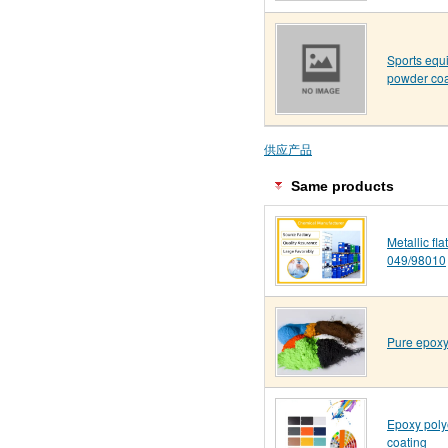
Sports equ
powder coa
供应产品
Same products
Metallic fl
049/98010
Pure epoxy
Epoxy poly
coating