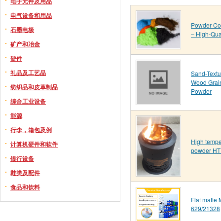
电子元件及用品
电气设备和用品
Powder Co
石墨电极
– High-Qua
矿产和冶金
硬件
礼品及工艺品
Sand-Textu
Wood Grai
纺织品和皮革制品
Powder
综合工业设备
能源
行李，箱包及例
High tempe
计算机硬件和软件
powder H
银行设备
鞋类及配件
食品和饮料
Flat matte 
629/21328