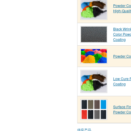
Powder Co
High-Quali
Black Wrin
Color Pow
Coating
Powder Co
Low Cure 
Coating
Surface Fi
Powder Co
供应产品