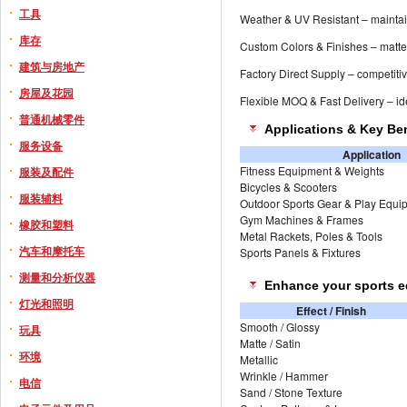
工具
Weather & UV Resistant – mainta
库存
Custom Colors & Finishes – matte, g
建筑与房地产
Factory Direct Supply – competitive
房屋及花园
Flexible MOQ & Fast Delivery – ide
普通机械零件
Applications & Key Ben
服务设备
Application
Fitness Equipment & Weights
服装及配件
Bicycles & Scooters
服装辅料
Outdoor Sports Gear & Play Equi
Gym Machines & Frames
橡胶和塑料
Metal Rackets, Poles & Tools
汽车和摩托车
Sports Panels & Fixtures
测量和分析仪器
Enhance your sports e
灯光和照明
Effect / Finish
Smooth / Glossy
玩具
Matte / Satin
环境
Metallic
Wrinkle / Hammer
电信
Sand / Stone Texture