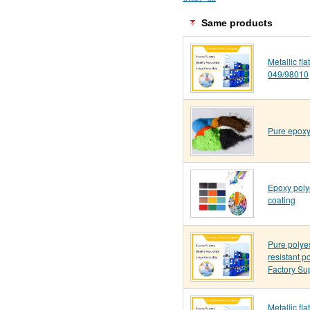
Same products
Metallic fl
049/98010
Pure epoxy
Epoxy poly
coating
Pure polye
resistant p
Factory Su
Metallic fl