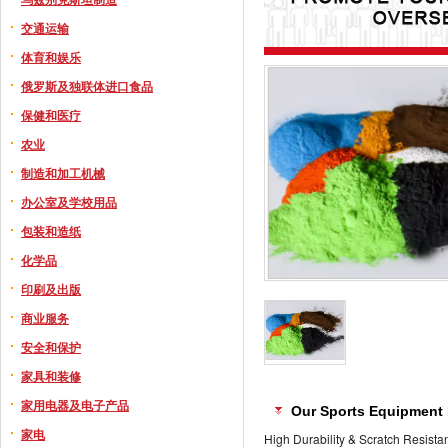
交通运输
体育和娱乐
俄罗斯及独联体进口食品
保健和医疗
农业
制造和加工机械
办公室及学校用品
包装和造纸
化学品
印刷及出版
商业服务
安全和保护
家具和装修
家用电器及电子产品
Our Sports Equipment
家电
High Durability & Scratch Resist