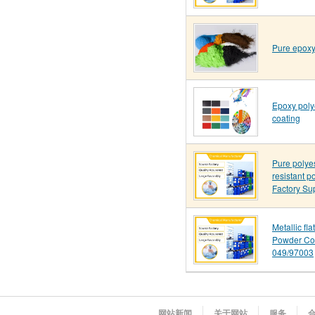
Pure epoxy
Epoxy poly
coating
Pure polye
resistant p
Factory Su
Metallic fl
Powder Co
049/97003
网站新闻
关于网站
服务