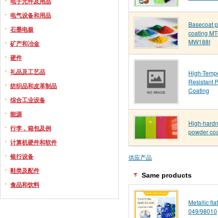
电子元件及用品
电气设备和用品
Basecoat 
石墨电极
coating MT
MW188I
矿产和冶金
硬件
礼品及工艺品
High-Temp
Resistant 
纺织品和皮革制品
Coating
综合工业设备
能源
High-hard
行李，箱包及例
powder coa
计算机硬件和软件
银行设备
供应产品
鞋类及配件
Same products
食品和饮料
Metallic fl
049/98010