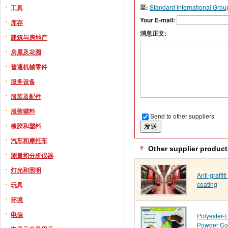
至:
Standard International Grou
工具
Your E-mail:
库存
消息正文:
建筑与房地产
房屋及花园
普通机械零件
服务设备
服装及配件
服装辅料
Send to other suppliers
橡胶和塑料
汽车和摩托车
Other supplier product
测量和分析仪器
灯光和照明
Anti-graffi
coating
玩具
环境
电信
Polyester-
Powder Co