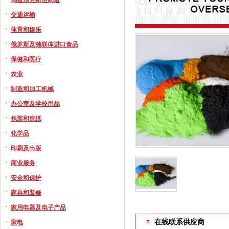
交通运输
体育和娱乐
俄罗斯及独联体进口食品
保健和医疗
农业
制造和加工机械
办公室及学校用品
包装和造纸
化学品
印刷及出版
商业服务
安全和保护
家具和装修
家用电器及电子产品
家电
在线联系供应商