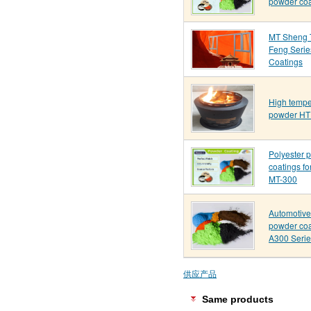
powder coa
MT Sheng 
Feng Seri
Coatings
High tempe
powder H
Polyester 
coatings fo
MT-300
Automotive
powder coa
A300 Serie
供应产品
Same products