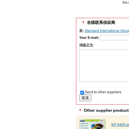
the 
在线联系供应商
至:
Standard International Grou
Your E-mail:
消息正文:
Send to other suppliers
Other supplier product
MT-A400 se