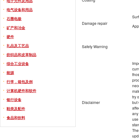
电子元件及用品
电气设备和用品
Surf
石墨电极
Damage repair
App
矿产和冶金
硬件
礼品及工艺品
Safety Warning
纺织品和皮革制品
Imp
综合工业设备
cur
能源
thos
prod
行李，箱包及例
nec
计算机硬件和软件
mat
try 
银行设备
Disclaimer
but 
affe
鞋类及配件
any 
食品和饮料
use 
stan
The
upda