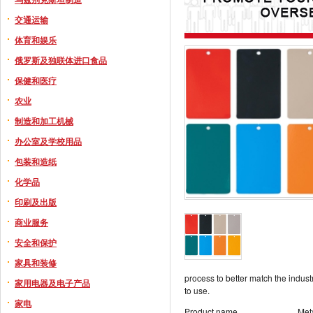
交通运输
体育和娱乐
俄罗斯及独联体进口食品
保健和医疗
农业
制造和加工机械
办公室及学校用品
包装和造纸
化学品
印刷及出版
商业服务
安全和保护
家具和装修
process to better match the indus
家用电器及电子产品
to use.
家电
Product name
Met