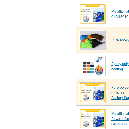
Metallic fl
049/98010
Pure epoxy
Epoxy poly
coating
Pure polye
resistant p
Factory Su
Metallic fl
Powder Co
049/97003