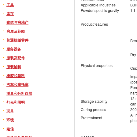
工具
Applicable industries
Buil
Powder specific gravity
1.1
库存
建筑与房地产
Product features
房屋及花园
普通机械零件
Ben
服务设备
Dry
服装及配件
Physical properties
服装辅料
Cup
橡胶和塑料
Imp
(pos
汽车和摩托车
Pen
har
测量和分析仪器
12 m
Storage stability
灯光和照明
can 
Curing process
200
玩具
All 
Pretreatment
环境
pho
电信
Coating