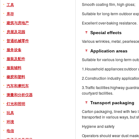
Smooth coating film, high gloss;
工具
库存
Suitable for long-term outdoor exp
建筑与房地产
Excellent over-baking resistance.
房屋及花园
Special effects
普通机械零件
Various wrinkles, metal, pearlesce
服务设备
Application areas
服装及配件
Suitable for various long-term ou
服装辅料
1.Household appliances:outdoor un
橡胶和塑料
2.Construction industry applicatio
汽车和摩托车
3.Traffic facilities:highway guardra
courtyard facilities.
测量和分析仪器
Transport packaging
灯光和照明
Carton packaging, lined with two 
玩具
transported in various ways, but s
环境
Hygiene and safety
电信
Operators should wear dust masks