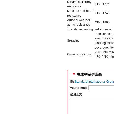
Neutral salt spray
GB/T 1771
resistance
Moisture and heat
GB/T 1740
resistance
Artificial weather
GB/T 1865
aging resistance
The above coating performance in
This series of
electrostatic 
Spraying
Coating thic
coverage: 10~
200℃/10 minu
Curing conditions
180℃/10 minu
在线联系供应商
至:
Standard International Grou
Your E-mail:
消息正文: