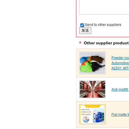
Send to other suppliers
Other supplier product
Powder coa
Automotive 
A2201 /MT
Anti-graffi
Flat matte