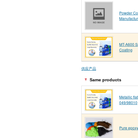
Powder Co
Manufactur
MT-A600 S
Coating
供应产品
Same products
Metallic fl
049/98010
Pure epoxy