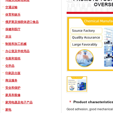
交通运输
体育和娱乐
俄罗斯及独联体进口食品
保健和医疗
农业
制造和加工机械
办公室及学校用品
包装和造纸
化学品
印刷及出版
商业服务
安全和保护
家具和装修
家用电器及电子产品
Product characteristic
Good adhesion, good mechanical pr
家电