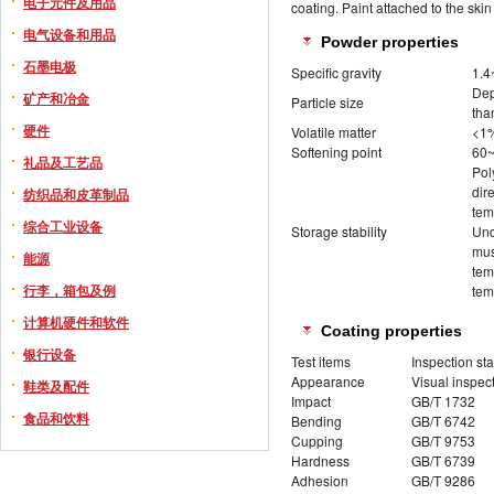
电子元件及用品
coating. Paint attached to the sk
电气设备和用品
Powder properties
石墨电极
Specific gravity
1.4
Dep
矿产和冶金
Particle size
tha
硬件
Volatile matter
<1
Softening point
60~
礼品及工艺品
Pol
dir
纺织品和皮革制品
tem
综合工业设备
Storage stability
Und
mus
能源
tem
行李，箱包及例
tem
计算机硬件和软件
Coating properties
银行设备
Test items
Inspection st
Appearance
Visual inspec
鞋类及配件
Impact
GB/T 1732
食品和饮料
Bending
GB/T 6742
Cupping
GB/T 9753
Hardness
GB/T 6739
Adhesion
GB/T 9286