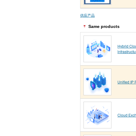
供应产品
Same products
Hybrid Clo
lnfrastructu
Unified IP 
Cloud Exc