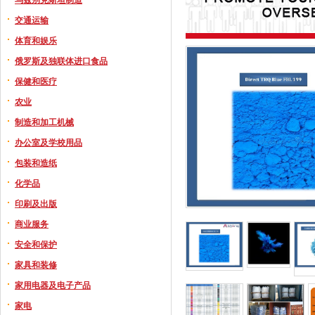
交通运输
体育和娱乐
俄罗斯及独联体进口食品
保健和医疗
农业
制造和加工机械
办公室及学校用品
包装和造纸
化学品
印刷及出版
商业服务
安全和保护
家具和装修
家用电器及电子产品
家电