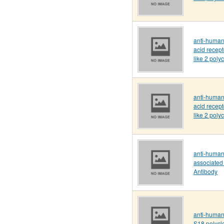
anti-huma
acid recept
like 2 poly
anti-huma
acid recept
like 2 poly
anti-human 
associated 
Antibody
anti-human
S18 polycl