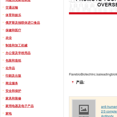
交通运输
体育和娱乐
俄罗斯及独联体进口食品
保健和医疗
农业
制造和加工机械
办公室及学校用品
包装和造纸
化学品
FlarebioBiotechInc.isaleadingbio
印刷及出版
产品:
商业服务
安全和保护
家具和装修
家用电器及电子产品
anti-human 
2/3 comple
家电
Antibody