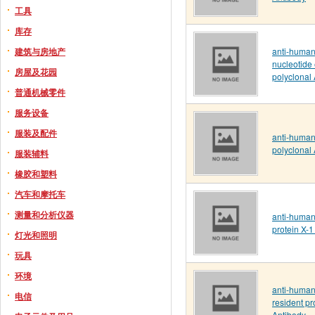
工具
库存
建筑与房地产
anti-huma
nucleotide
房屋及花园
polyclonal
普通机械零件
服务设备
服装及配件
anti-human
polyclonal
服装辅料
橡胶和塑料
汽车和摩托车
测量和分析仪器
anti-huma
protein X-1
灯光和照明
玩具
环境
anti-human
电信
resident pr
Antibody