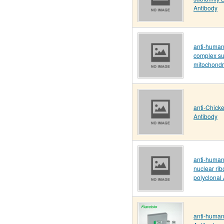
Antibody
anti-human
complex su
mitochondr
anti-Chick
Antibody
anti-huma
nuclear ri
polyclonal
anti-human