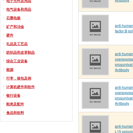
电子元件及用品
电气设备和用品
石墨电极
anti-human
矿产和冶金
factor B po
硬件
礼品及工艺品
纺织品和皮革制品
anti-human
overexpres
综合工业设备
prosurvival
能源
Antibody
行李，箱包及例
计算机硬件和软件
anti-human
overexpres
银行设备
prosurvival
Antibody
鞋类及配件
食品和饮料
anti-human
L15 polycl