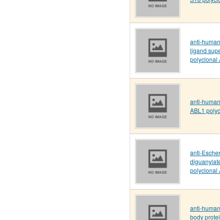
anti-human
ligand sup
polyclonal
anti-human
ABL1 polyc
anti-Escher
diguanylat
polyclonal
anti-human
body protei