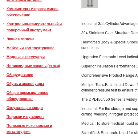
Компьютеры и программное
обеспечение
Industrial Gas CylinderAdvantage
Контрольно-измерительный и
поверочный инструмент
304 Stainless Steel Structure:Dura
Личная гигиена
Reinforced Body & Special Shock-
conditions.
Мебель и комплектующие
Модные аксессуары
Upgraded Electronic Level Indicato
Неликвидные запасы (стоки)
Superior Insulation Performance:B
Оборудование
Comprehensive Product Range:Avai
Обувь и аксессуары
Multiple Tests:Each liquid Dewar fla
cylinder pressure test to ensure th
Общее промышленное
оборудование
The DPL450/550 Series is widely u
Окружающая среда
Industrial: For the storage and su
cutting, welding, nitrogen protect
Подарки и сувениры
Medical: To store medical liquid o
Полезные ископаемые и
металлургия
Scientific & Research: Used for s