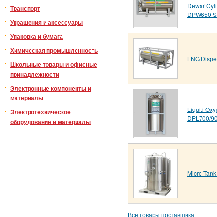
Dewar Cyli
Транспорт
DPW650 Se
Украшения и аксессуары
Упаковка и бумага
Химическая промышленность
LNG Dispe
Школьные товары и офисные
принадлежности
Электронные компоненты и
материалы
Liquid Ox
Электротехническое
DPL700/90
оборудование и материалы
Micro Tank
Все товары поставщика