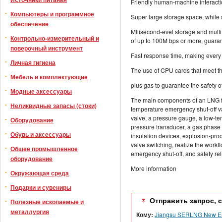
Friendly human-machine interacti
Компьютеры и программное
Super large storage space, while s
обеспечение
Mllisecond-evel storage and multi 
Контрольно-измерительный и
of up to 100M bps or more, guaran
поверочный инструмент
Fast response time, making every 
Личная гигиена
The use of CPU cards that meet the
Мебель и комплектующие
plus gas to guarantee the safety o
Модные аксессуары
The main components of an LNG fi
Неликвидные запасы (стоки)
temperature emergency shut-off va
valve, a pressure gauge, a low-tem
Оборудование
pressure transducer, a gas phase 
Обувь и аксессуары
insulation devices, explosion-pro
valve switching, realize the workf
Общее промышленное
emergency shut-off, and safety reli
оборудование
More information
Окружающая среда
Подарки и сувениры
Отправить запрос, 
Полезные ископаемые и
металлургия
Кому:
Jiangsu SERLNG New Ene