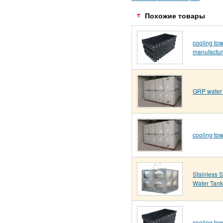
Похожие товары
cooling towe
manufactur
GRP water 
cooling to
Stainless S
Water Tank
cooling to