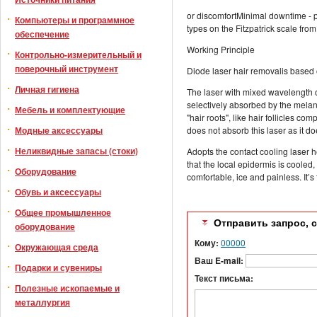
or discomfortMinimal downtime - pe
Компьютеры и программное
types on the Fitzpatrick scale from
обеспечение
Working Principle
Контрольно-измерительный и
поверочный инструмент
Diode laser hair removalis based 
Личная гигиена
The laser with mixed wavelength o
selectively absorbed by the melanin
Мебель и комплектующие
"hair roots", like hair follicles co
Модные аксессуары
does not absorb this laser as it d
Неликвидные запасы (стоки)
Adopts the contact cooling laser 
that the local epidermis is cooled,
Оборудование
comfortable, ice and painless. It’s
Обувь и аксессуары
Общее промышленное
Отправить запрос, 
оборудование
Кому:
00000
Окружающая среда
Ваш E-mail:
Подарки и сувениры
Текст письма:
Полезные ископаемые и
металлургия