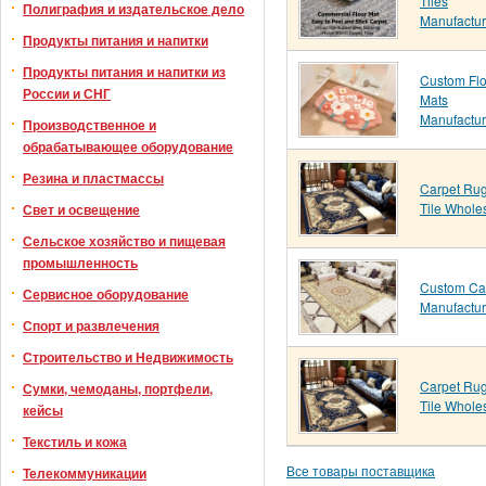
Tiles
Полиграфия и издательское дело
Manufactur
Продукты питания и напитки
Продукты питания и напитки из
Custom Flo
России и СНГ
Mats
Manufactur
Производственное и
обрабатывающее оборудование
Резина и пластмассы
Carpet Ru
Tile Whole
Свет и освещение
Сельское хозяйство и пищевая
промышленность
Custom Ca
Сервисное оборудование
Manufactur
Спорт и развлечения
Строительство и Недвижимость
Carpet Ru
Сумки, чемоданы, портфели,
Tile Whole
кейсы
Текстиль и кожа
Все товары поставщика
Телекоммуникации