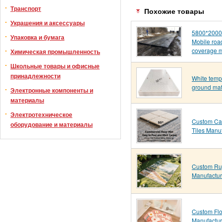
Транспорт
Похожие товары
Украшения и аксессуары
5800*200
Упаковка и бумага
Mobile roa
coverage 
Химическая промышленность
Школьные товары и офисные
принадлежности
White temp
ground ma
Электронные компоненты и
материалы
Электротехническое
Custom Ca
оборудование и материалы
Tiles Manu
Custom R
Manufactur
Custom Flo
Manufactur