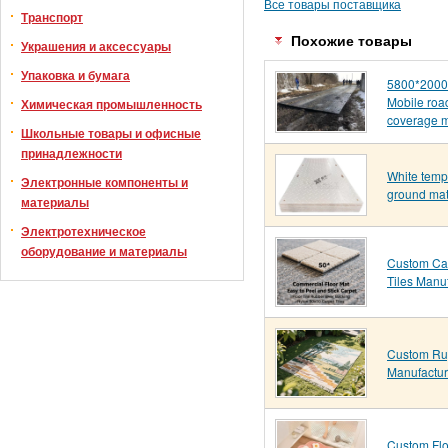
Все товары поставщика
Транспорт
Похожие товары
Украшения и аксессуары
Упаковка и бумага
5800*200
Mobile roa
Химическая промышленность
coverage 
Школьные товары и офисные
принадлежности
White temp
Электронные компоненты и
ground ma
материалы
Электротехническое
оборудование и материалы
Custom Ca
Tiles Manu
Custom R
Manufactur
Custom Flo