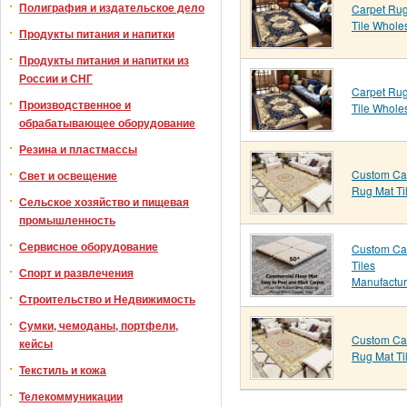
Полиграфия и издательское дело
Carpet Ru
Tile Whole
Продукты питания и напитки
Продукты питания и напитки из
России и СНГ
Carpet Ru
Производственное и
Tile Whole
обрабатывающее оборудование
Резина и пластмассы
Custom Ca
Свет и освещение
Rug Mat Ti
Сельское хозяйство и пищевая
промышленность
Сервисное оборудование
Custom Ca
Tiles
Спорт и развлечения
Manufactur
Строительство и Недвижимость
Сумки, чемоданы, портфели,
Custom Ca
кейсы
Rug Mat Ti
Текстиль и кожа
Телекоммуникации