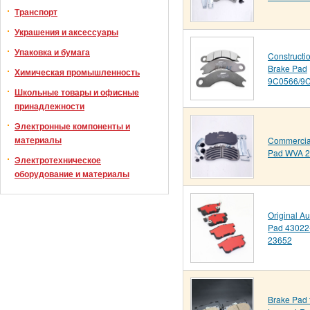
Транспорт
Украшения и аксессуары
Упаковка и бумага
Constructi
Brake Pad
Химическая промышленность
9C0566/9
Школьные товары и офисные
принадлежности
Электронные компоненты и
материалы
Commercial
Pad WVA 
Электротехническое
оборудование и материалы
Original A
Pad 4302
23652
Brake Pad f