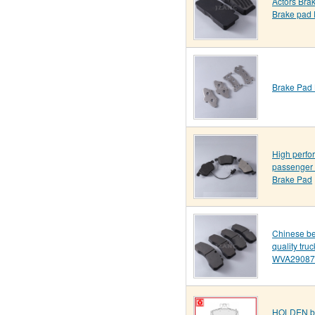
Actors Bra
Brake pad 
Brake Pad 
High perf
passenger 
Brake Pad
Chinese be
quality tru
WVA29087
HOLDEN br