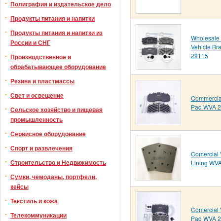
Полиграфия и издательское дело
Продукты питания и напитки
Продукты питания и напитки из
Wholesale
России и СНГ
Vehicle B
29115
Производственное и
обрабатывающее оборудование
Резина и пластмассы
Свет и освещение
Commercial
Pad WVA 
Сельское хозяйство и пищевая
промышленность
Сервисное оборудование
Спорт и развлечения
Comercial 
Строительство и Недвижимость
Lining WV
Сумки, чемоданы, портфели,
кейсы
Текстиль и кожа
Comercial 
Телекоммуникации
Pad WVA 