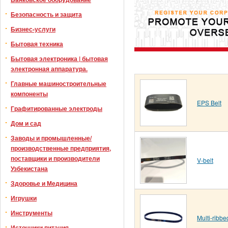
Безопасность и защита
Бизнес-услуги
Бытовая техника
Бытовая электроника | бытовая
электронная аппаратура.
Главные машиностроительные
компоненты
EPS Belt
Графитированные электроды
Дом и сад
Заводы и промышленные/
производственные предприятия,
поставщики и производители
V-belt
Узбекистана
Здоровье и Медицина
Игрушки
Инструменты
Multi-ribbe
Источники питания