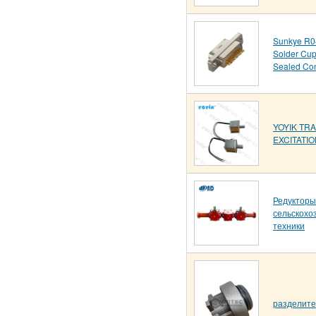
Sunkye R04
Solder Cup
Sealed Co
YOYIK T
EXCITATIO
Редукторы
сельскохо
техники
разделит