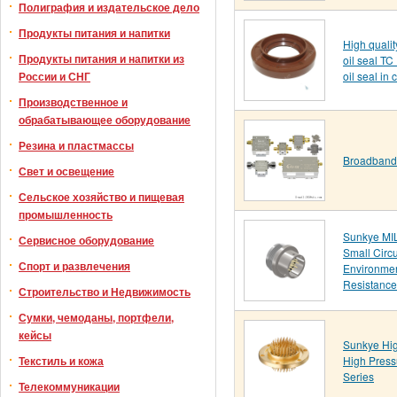
Полиграфия и издательское дело
Продукты питания и напитки
High quali
Продукты питания и напитки из
oil seal TC
России и СНГ
oil seal in 
Производственное и
обрабатывающее оборудование
Резина и пластмассы
Broadband 
Свет и освещение
Сельское хозяйство и пищевая
промышленность
Sunkye MI
Сервисное оборудование
Small Circ
Спорт и развлечения
Environmen
Resistance
Строительство и Недвижимость
Сумки, чемоданы, портфели,
кейсы
Sunkye Hi
Текстиль и кожа
High Pres
Series
Телекоммуникации