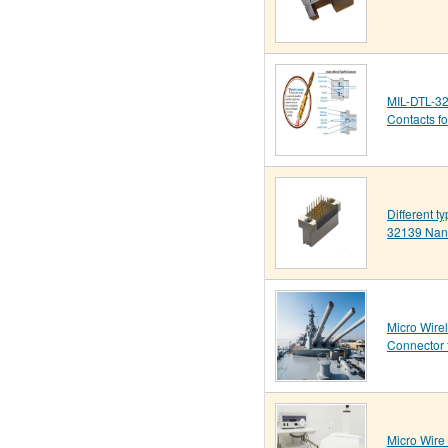
MIL-DTL-32
Contacts f
Different t
32139 Nan
Micro Wire
Connector 
Micro Wire