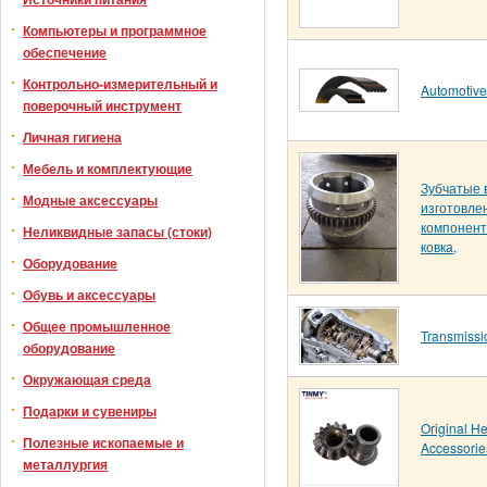
Компьютеры и программное
обеспечение
Контрольно-измерительный и
Automotive
поверочный инструмент
Личная гигиена
Мебель и комплектующие
Зубчатые 
Модные аксессуары
изготовле
компоненто
Неликвидные запасы (стоки)
ковка,
Оборудование
Обувь и аксессуары
Общее промышленное
Transmissi
оборудование
Окружающая среда
Подарки и сувениры
Original H
Полезные ископаемые и
Accessorie
металлургия