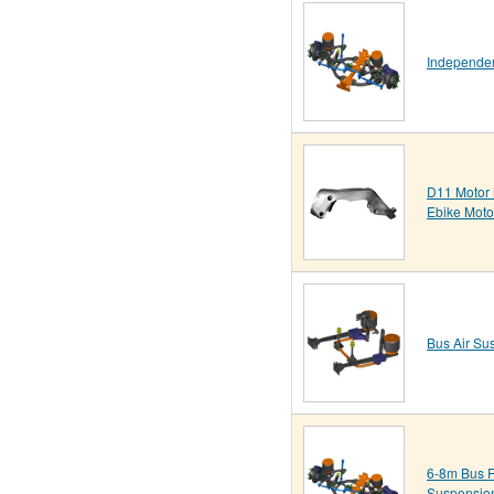
Independen
D11 Motor 
Ebike Moto
Bus Air Su
6-8m Bus F
Suspensio