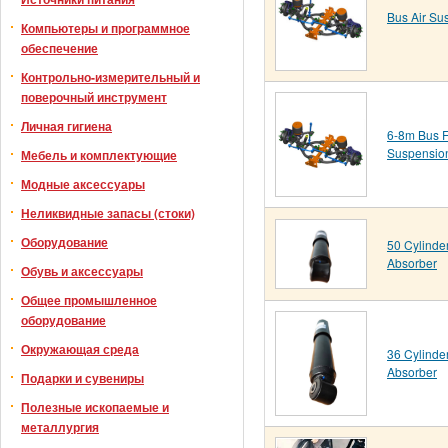
Bus Air Su
Компьютеры и программное
обеспечение
Контрольно-измерительный и
поверочный инструмент
Личная гигиена
6-8m Bus F
Suspensio
Мебель и комплектующие
Модные аксессуары
Неликвидные запасы (стоки)
Оборудование
50 Cylinde
Absorber
Обувь и аксессуары
Общее промышленное
оборудование
Окружающая среда
36 Cylinde
Absorber
Подарки и сувениры
Полезные ископаемые и
металлургия