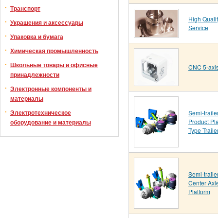
Транспорт
High Quali
Украшения и аксессуары
Service
Упаковка и бумага
Химическая промышленность
Школьные товары и офисные
CNC 5-axi
принадлежности
Электронные компоненты и
материалы
Электротехническое
Semi-traile
Product Pla
оборудование и материалы
Type Traile
Semi-traile
Center Axle
Platform