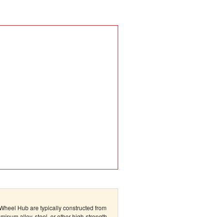
Wheel Hub are typically constructed from
minum alloy, steel, or other high-strength