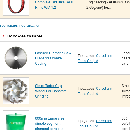
Complete Dirt Bike Rear
Engineering • AL#6063: Opt
Rims WM 1.2
2.69g/cm³) for...
Все товары поставщика
Похожие товары
Lasered Diamond Saw
Lase
Продавец:
Corediam
Blade for Granite
has t
Tools Co.,Ltd
Cutting
sa...
Sinter Turbo Cup
Sinte
Продавец:
Corediam
Wheel For Concrete
Turb
Tools Co.,Ltd
Grinding
introd
600mm Large size
600m
Продавец:
Corediam
dimple segment
core 
Tools Co.,Ltd
diamond core bits
core b