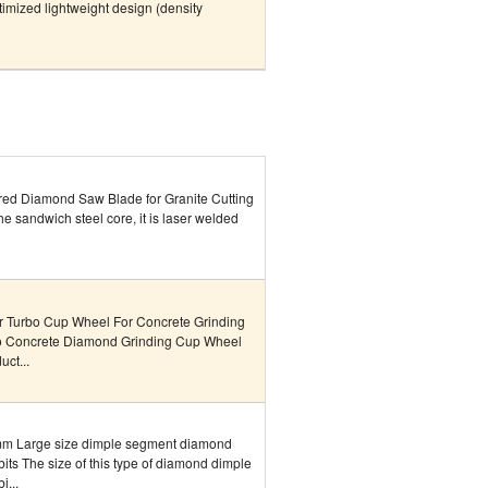
imized lightweight design (density
red Diamond Saw Blade for Granite Cutting
he sandwich steel core, it is laser welded
r Turbo Cup Wheel For Concrete Grinding
o Concrete Diamond Grinding Cup Wheel
uct...
m Large size dimple segment diamond
bits The size of this type of diamond dimple
i...