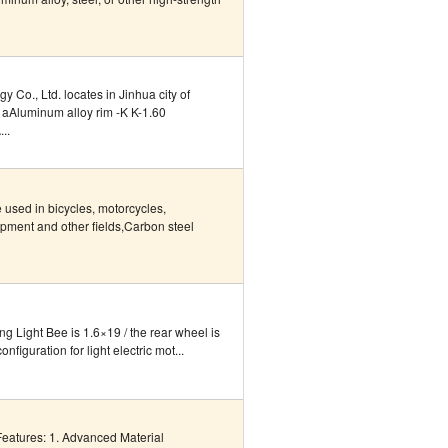
Co., Ltd. locates in Jinhua city of
 aAluminum alloy rim -K K-1.60
..
used in bicycles, motorcycles,
ipment and other fields,Carbon steel
ng Light Bee is 1.6×19 / the rear wheel is
nfiguration for light electric mot...
Features: 1. Advanced Material