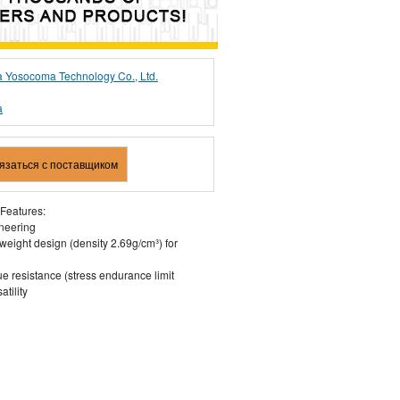
a Yosocoma Technology Co., Ltd.
а
вязаться с поставщиком
 Features:
neering
weight design (density 2.69g/cm³) for
e resistance (stress endurance limit
atility