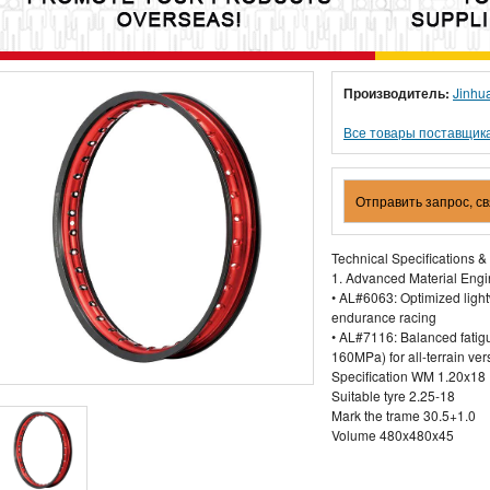
Производитель:
Jinhu
Все товары поставщик
Отправить запрос, с
Technical Specifications &
1. Advanced Material Engi
• AL#6063: Optimized light
endurance racing
• AL#7116: Balanced fatigu
160MPa) for all-terrain vers
Specification WM 1.20x18
Suitable tyre 2.25-18
Mark the trame 30.5+1.0
Volume 480x480x45