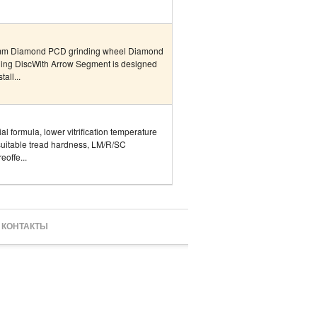
m Diamond PCD grinding wheel Diamond
ding DiscWith Arrow Segment is designed
tall...
al formula, lower vitrification temperature
uitable tread hardness, LM/R/SC
eoffe...
КОНТАКТЫ