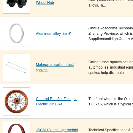
Wheel Hub
alloys.Th...
Jinhua Yosocoma Technology 
Aluminum alloy rim -K
Zhejiang Province, which is
SuppliersandHigh Quality A.
Carbon steel spokes can be 
Motorcycle carbon steel
automobiles, industrial equ
spokes
spokes help distribute th...
Colored Rim Set For light
The front wheel of the Qiulo
Electric Dirt Bike
1.85×16, which is a typical co
JSCM 18 inch Lightweight
Technical Specifications & 