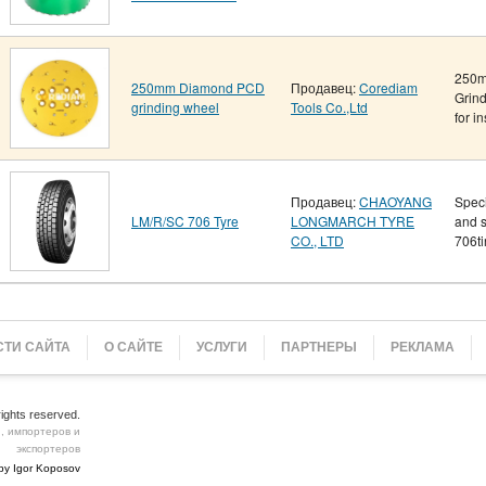
250m
250mm Diamond PCD
Продавец:
Corediam
Grin
grinding wheel
Tools Co.,Ltd
for ins
Продавец:
CHAOYANG
Speci
LM/R/SC 706 Tyre
LONGMARCH TYRE
and s
CO., LTD
706tir
ТИ САЙТА
О САЙТЕ
УСЛУГИ
ПАРТНЕРЫ
РЕКЛАМА
 rights reserved.
, импортеров и
экспортеров
by Igor Koposov