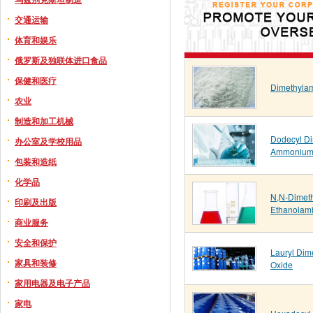
交通运输
体育和娱乐
俄罗斯及独联体进口食品
保健和医疗
Dimethyla
农业
制造和加工机械
Dodecyl Di
办公室及学校用品
Ammonium 
包装和造纸
化学品
N,N-Dimeth
印刷及出版
Ethanolam
商业服务
安全和保护
Lauryl Dim
家具和装修
Oxide
家用电器及电子产品
家电