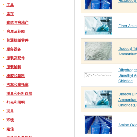
Hexadecyl
工具
库存
建筑与房地产
Ether Amin
房屋及花园
普通机械零件
Dodecyl Tr
服务设备
Ammonium 
服装及配件
服装辅料
Dihydrogen
Dimethyl 
橡胶和塑料
Chloride
汽车和摩托车
测量和分析仪器
Didecyl Di
Ammoniu
灯光和照明
Chloride(
玩具
环境
Amine Oxi
电信