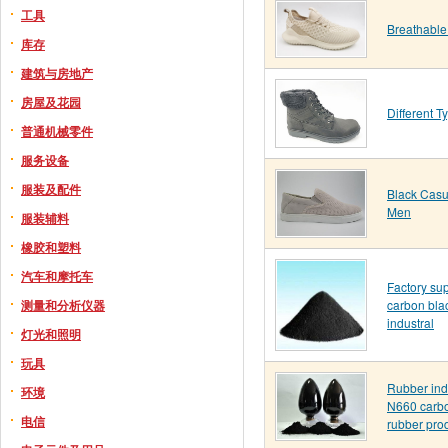
工具
Breathable
库存
建筑与房地产
房屋及花园
Different T
普通机械零件
服务设备
服装及配件
Black Casu
Men
服装辅料
橡胶和塑料
汽车和摩托车
Factory su
测量和分析仪器
carbon blac
industral
灯光和照明
玩具
Rubber ind
环境
N660 carbo
电信
rubber pro