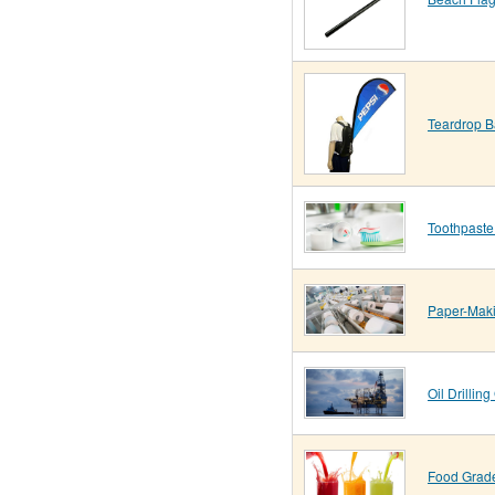
Teardrop B
Toothpast
Paper-Mak
Oil Drilli
Food Gra