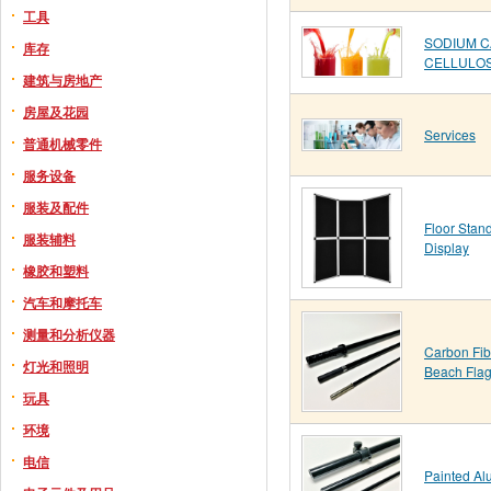
工具
SODIUM 
库存
CELLULO
建筑与房地产
房屋及花园
Services
普通机械零件
服务设备
服装及配件
Floor Stan
服装辅料
Display
橡胶和塑料
汽车和摩托车
测量和分析仪器
Carbon Fib
灯光和照明
Beach Flag
玩具
环境
电信
Painted Al