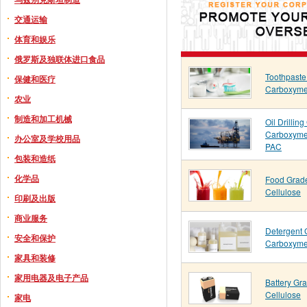
交通运输
体育和娱乐
俄罗斯及独联体进口食品
Toothpaste
保健和医疗
Carboxymet
农业
制造和加工机械
Oil Drillin
Carboxymet
办公室及学校用品
PAC
包装和造纸
化学品
Food Grad
Cellulose
印刷及出版
商业服务
Detergent 
安全和保护
Carboxymet
家具和装修
家用电器及电子产品
Battery Gr
Cellulose
家电