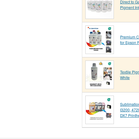
Direct to 
Pigment I
Premium C
for Epson 
Textile Pig
White
Sublimatio
I3200, 472
DX7 Printh