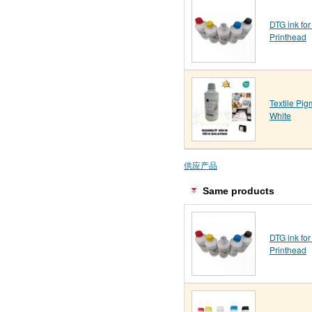
DTG ink for
Printhead
Textile Pig
White
供应产品
Same products
DTG ink for
Printhead