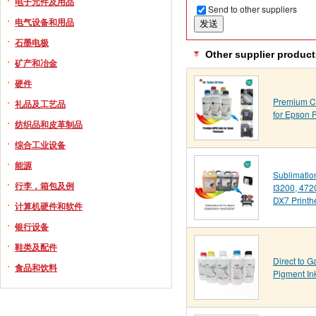
电子元件及用品
Send to other suppliers
电气设备和用品
石墨电极
Other supplier product
矿产和冶金
硬件
Premium C
礼品及工艺品
for Epson 
纺织品和皮革制品
综合工业设备
能源
Sublimatio
行李，箱包及例
I3200, 472
DX7 Printh
计算机硬件和软件
银行设备
鞋类及配件
Direct to 
食品和饮料
Pigment I