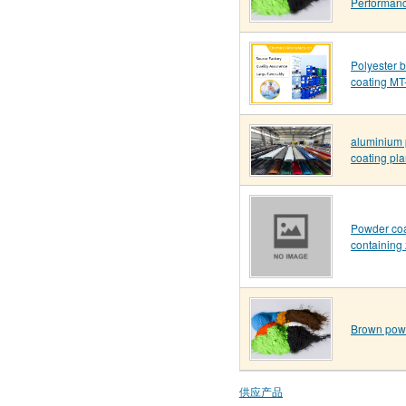
Performan
Polyester 
coating M
aluminium
coating pla
Powder coa
containing 
Brown powd
供应产品