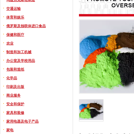
交通运输
体育和娱乐
俄罗斯及独联体进口食品
保健和医疗
农业
制造和加工机械
办公室及学校用品
包装和造纸
化学品
印刷及出版
商业服务
安全和保护
家具和装修
家用电器及电子产品
家电