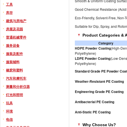
Smooth & Uniform Coating Surfa
工具
Good Chemical Resistance (Acid/A
库存
Eco-Friendly, Solvent-Free, Non-T
建筑与房地产
Suitable for Dip, Spray, and Roto
房屋及花园
Product Categories & 
普通机械零件
Category
服务设备
HDPE Powder Coating
(High-Den
Polyethylene)
服装及配件
LDPE Powder Coating
(Low-Dens
服装辅料
Polyethylene)
橡胶和塑料
Standard Grade PE Powder Coat
汽车和摩托车
Weather-Resistant PE Coating
测量和分析仪器
Engineering Grade PE Coating
灯光和照明
Antibacterial PE Coating
玩具
环境
Anti-Static PE Coating
电信
Why Choose Us?