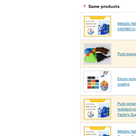
Same products
Metallic fl
049/98010
Pure epoxy
Epoxy poly
coating
Pure polye
resistant p
Factory Su
Metallic fl