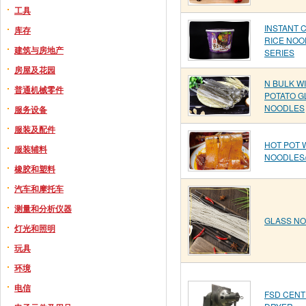
工具
INSTANT 
库存
RICE NOO
建筑与房地产
SERIES
房屋及花园
N BULK W
普通机械零件
POTATO G
NOODLES
服务设备
服装及配件
HOT POT 
服装辅料
NOODLES/
橡胶和塑料
汽车和摩托车
测量和分析仪器
GLASS N
灯光和照明
玩具
环境
电信
FSD CENT