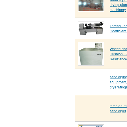
drying pla
machinery
Thread Fric
Coefficient
Wheeelchai
Cushion F
Resistance
sand dryin
equipment,
dryer,Ming
three drums
sand dryer