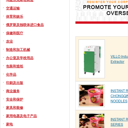
交通运输
体育和娱乐
俄罗斯及独联体进口食品
保健和医疗
农业
制造和加工机械
VILLO Indu
办公室及学校用品
Extractor
包装和造纸
化学品
印刷及出版
INSTANT 
商业服务
CHONGQI
安全和保护
NOODLES
家具和装修
家用电器及电子产品
INSTANT 
家电
SERIES