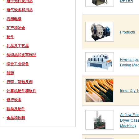
DRYER
电子元件及用品
电气设备和用品
石墨电极
矿产和冶金
Products
硬件
礼品及工艺品
纺织品和皮革制品
Five-lamps
综合工业设备
Drying Ma
能源
行李，箱包及例
Inner Dry 
计算机硬件和软件
银行设备
鞋类及配件
Airflow Fla
食品和饮料
Dryer(Cass
Machine)