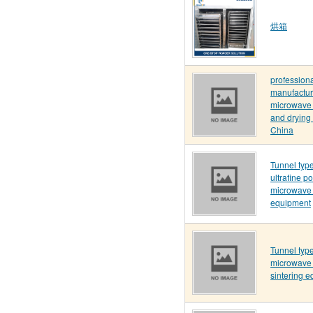
烘箱
profession
manufactur
microwave s
and drying
China
Tunnel typ
ultrafine p
microwave 
equipment
Tunnel typ
microwave 
sintering 