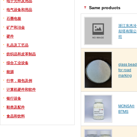
电子元件及用品
Same products
电气设备和用品
石墨电极
浙江东杰冷
矿产和冶金
却塔有限公
硬件
司
礼品及工艺品
纺织品和皮革制品
综合工业设备
glass bead
for road
能源
marking
行李，箱包及例
计算机硬件和软件
银行设备
MONSA®
鞋类及配件
BTMS
食品和饮料