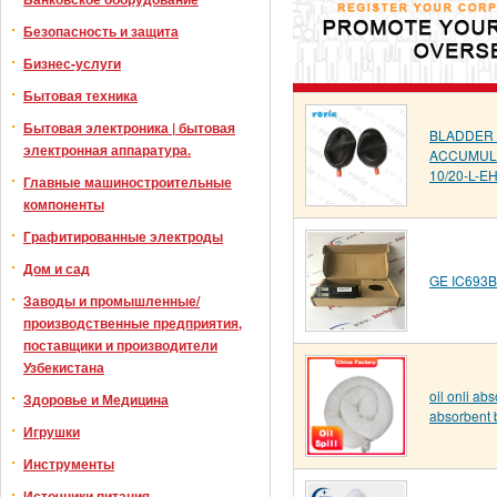
Безопасность и защита
Бизнес-услуги
Бытовая техника
Бытовая электроника | бытовая
BLADDER
электронная аппаратура.
ACCUMULA
10/20-L-E
Главные машиностроительные
компоненты
Графитированные электроды
Дом и сад
GE IC693
Заводы и промышленные/
производственные предприятия,
поставщики и производители
Узбекистана
oil onli abs
Здоровье и Медицина
absorbent
Игрушки
Инструменты
Источники питания