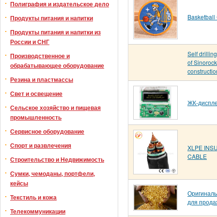
Полиграфия и издательское дело
Basketball
Продукты питания и напитки
Продукты питания и напитки из
России и СНГ
Self drillin
Производственное и
of Sinoroc
обрабатывающее оборудование
constructio
Резина и пластмассы
Свет и освещение
ЖК-диспл
Сельское хозяйство и пищевая
промышленность
Сервисное оборудование
Спорт и развлечения
XLPE INS
CABLE
Строительство и Недвижимость
Сумки, чемоданы, портфели,
кейсы
Оригиналь
Текстиль и кожа
для прода
Телекоммуникации