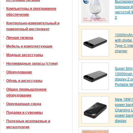
Высококач
порошок 
Компьютеры и программное
чистотой 
обеспечение
2
Контрольно-измерительный и
поверочный инструмент
10000mAh 
Личная гигиена
with digita
Type-C inte
Мебель и комплектующие
charger
Модные аксессуары
Неликвидные запасы (стоки)
Super Slim
Оборудование
10000mah w
display 2 o
Обувь и аксессуары
Portable M
Общее промышленное
оборудование
New 18W hi
Окружающая среда
power ban
Charging U
Подарки и сувениры
power ban
display
Полезные ископаемые и
металлургия