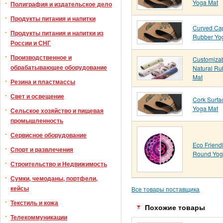
Yoga Mat
Полиграфия и издательское дело
Продукты питания и напитки
Curved Ca
Продукты питания и напитки из
Rubber Yo
России и СНГ
Производственное и
Customiza
обрабатывающее оборудование
Natural Ru
Mat
Резина и пластмассы
Свет и освещение
Cork Surfa
Yoga Mat
Сельское хозяйство и пищевая
промышленность
Сервисное оборудование
Eco Friend
Спорт и развлечения
Round Yog
Строительство и Недвижимость
Сумки, чемоданы, портфели,
кейсы
Все товары поставщика
Текстиль и кожа
Похожие товары
Телекоммуникации