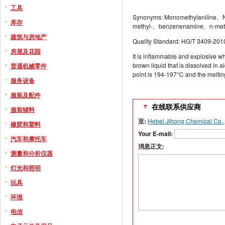
工具
Synonyms: Monomethylaniline、
库存
methyl-、benzenenamine、n-met
建筑与房地产
Quality Standard: HG/T 3409-201
房屋及花园
It is inflammable and explosive whe
brown liquid that is dissolved in a
普通机械零件
point is 194-197℃ and the meltin
服务设备
服装及配件
在线联系供应商
服装辅料
至:
Hebei Jihong Chemical Co., 
橡胶和塑料
Your E-mail:
汽车和摩托车
消息正文:
测量和分析仪器
灯光和照明
玩具
环境
电信