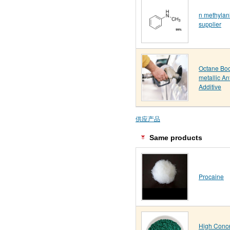
n methylani
supplier
Octane Boo
metallic An
Additive
供应产品
Same products
Procaine
High Conce