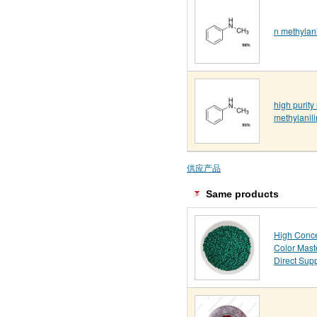
n methylan
high purity
methylanil
供应产品
Same products
High Conce
Color Mast
Direct Sup