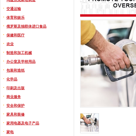
交通运输
体育和娱乐
俄罗斯及独联体进口食品
保健和医疗
农业
制造和加工机械
办公室及学校用品
包装和造纸
化学品
印刷及出版
商业服务
安全和保护
家具和装修
家用电器及电子产品
家电