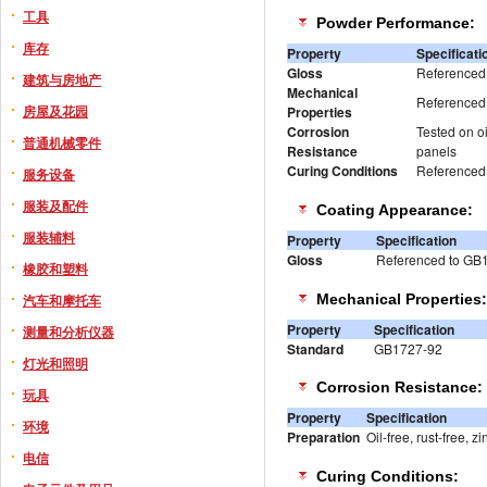
工具
Powder Performance:
库存
Property
Specificati
Gloss
Referenced
建筑与房地产
Mechanical
Referenced
房屋及花园
Properties
Corrosion
Tested on oi
普通机械零件
Resistance
panels
Curing Conditions
Referenced 
服务设备
服装及配件
Coating Appearance:
服装辅料
Property
Specification
Gloss
Referenced to GB
橡胶和塑料
Mechanical Properties:
汽车和摩托车
Property
Specification
测量和分析仪器
Standard
GB1727-92
灯光和照明
Corrosion Resistance:
玩具
Property
Specification
环境
Preparation
Oil-free, rust-free,
电信
Curing Conditions: