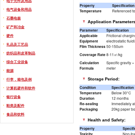
电子元件及用品
Property
Specification
电气设备和用品
Temperature
Referenced t
石墨电极
Application Parameters
矿产和冶金
Parameter
Specification
Applicable
Frictional chargin
硬件
Equipment
electrostatic flui
礼品及工艺品
Film Thickness
50-150um
纺织品和皮革制品
Coverage Rate
8-11㎡/kg
综合工业设备
Calculation
Specific gravity 
Formula
meter
能源
Storage Period:
行李，箱包及例
Condition
Specification
计算机硬件和软件
Temperature
Below 30°C
银行设备
Duration
12 months
Re-sealing
Immediately af
鞋类及配件
Packaging
20kg paper box
食品和饮料
Health and Safety:
Property
Specifi
Toxicity
Non-tox