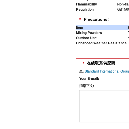
Flammability
Non-fl
Regulation
GB156
Precautions:
Item
Mixing Powders
Outdoor Use
Enhanced Weather Resistance
在线联系供应商
至:
Standard International Grou
Your E-mail:
消息正文: