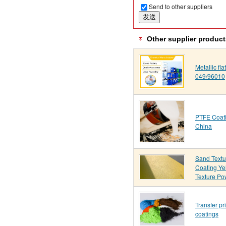
Send to other suppliers
Other supplier product
Metallic fl
049/96010
PTFE Coati
China
Sand Text
Coating Ye
Texture Po
Transfer pr
coatings