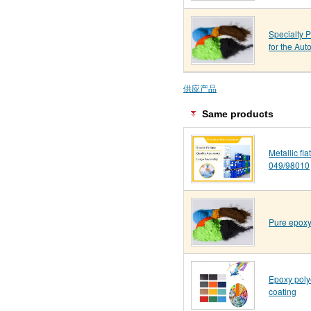
Specialty 
for the Aut
供应产品
Same products
Metallic fl
049/98010
Pure epoxy
Epoxy poly
coating